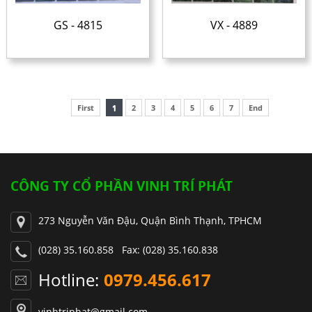
GS - 4815
VX - 4889
First
1
2
3
4
5
6
7
End
CÔNG TY CỔ PHẦN VINH TRÍ PHÁT
273 Nguyễn Văn Đậu, Quận Bình Thạnh, TPHCM
(028) 35.160.858 Fax: (028) 35.160.838
Hotline:
0979.456.617
vinhtriphat@gmail.com